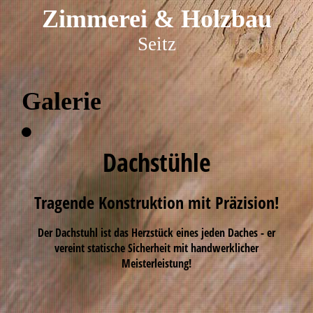
Zim
merei & Holzbau
Seitz
Galerie
Dachstühle
Tragende Konstruktion mit Präzision!
Der Dachstuhl ist das Herzstück eines jeden Daches - er
vereint statische Sicherheit mit handwerklicher
Meisterleistung!