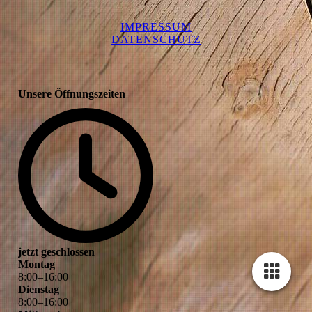
IMPRESSUM
DATENSCHUTZ
Unsere Öffnungszeiten
jetzt geschlossen
Montag
8
:
00
–
16
:
00
Dienstag
8
:
00
–
16
:
00