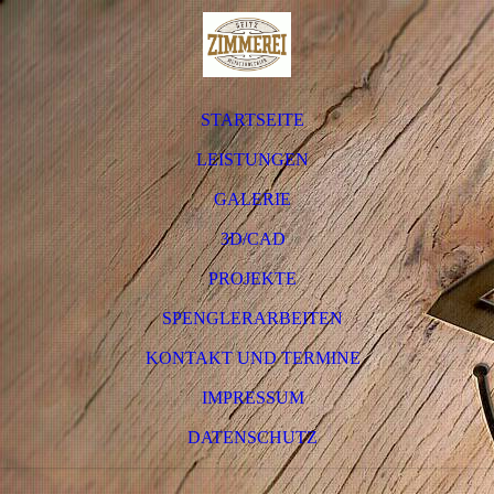
STARTSEITE
LEISTUNGEN
GALERIE
3D/CAD
PROJEKTE
SPENGLERARBEITEN
KONTAKT UND TERMINE
IMPRESSUM
DATENSCHUTZ