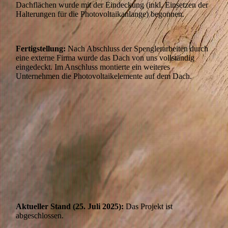
Dachflächen wurde mit der Eindeckung (inkl. Einsetzen der
Halterungen für die Photovoltaikanlange) begonnen.
Fertigstellung:
Nach Abschluss der Spenglerarbeiten durch
eine externe Firma wurde das Dach von uns vollständig
eingedeckt. Im Anschluss montierte ein weiteres
Unternehmen die Photovoltaikelemente auf dem Dach.
DJI_0576
DJI_0565
DJI_0933
DJI_0919
Aktueller Stand (25. Juli 2025):
Das Projekt ist
abgeschlossen.