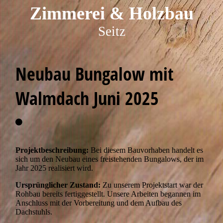
Zim
merei & Holzbau
Seitz
Neubau Bungalow mit
Walmdach Juni 2025
Projektbeschreibung:
Bei diesem Bauvorhaben handelt es
sich um den Neubau eines freistehenden Bungalows, der im
Jahr 2025 realisiert wird.
Ursprünglicher Zustand:
Zu unserem Projektstart war der
Rohbau bereits fertiggestellt. Unsere Arbeiten begannen im
Anschluss mit der Vorbereitung und dem Aufbau des
Dachstuhls.