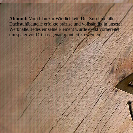
Abbund:
Vom Plan zur Wirklichkeit. Der Zuschnitt aller
Dachstuhlbauteile erfolgte präzise und vollständig in unserer
Werkhalle. Jedes einzelne Element wurde exakt vorbereitet,
um später vor Ort passgenau montiert zu werden.