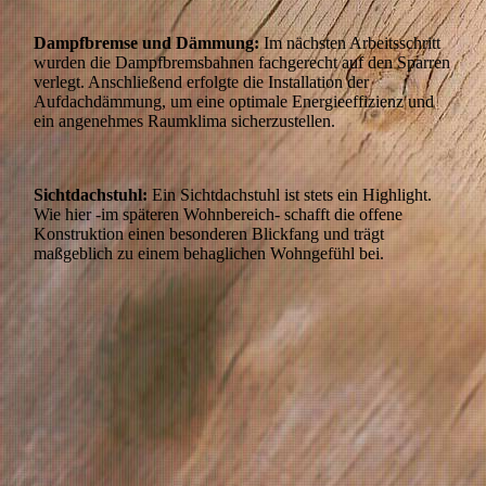
Dampfbremse und Dämmung:
Im nächsten Arbeitsschritt
wurden die Dampfbremsbahnen fachgerecht auf den Sparren
verlegt. Anschließend erfolgte die Installation der
Aufdachdämmung, um eine optimale Energieeffizienz und
ein angenehmes Raumklima sicherzustellen.
Sichtdachstuhl:
Ein Sichtdachstuhl ist stets ein Highlight.
Wie hier -im späteren Wohnbereich- schafft die offene
Konstruktion einen besonderen Blickfang und trägt
maßgeblich zu einem behaglichen Wohngefühl bei.