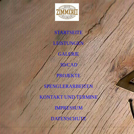
STARTSEITE
LEISTUNGEN
GALERIE
3D/CAD
PROJEKTE
SPENGLERARBEITEN
KONTAKT UND TERMINE
IMPRESSUM
DATENSCHUTZ