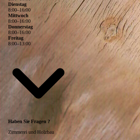
Dienstag
8
:
00
–
16
:
00
Mittwoch
8
:
00
–
16
:
00
Donnerstag
8
:
00
–
16
:
00
Freitag
8
:
00
–
13
:
00
Haben Sie Fragen ?
Zimmerei und Holzbau