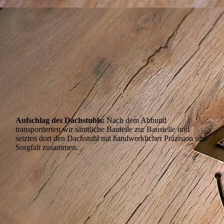
Aufschlag des Dachstuhls:
Nach dem Abbund
transportierten wir sämtliche Bauteile zur Baustelle und
setzten dort den Dachstuhl mit handwerklicher Präzision und
Sorgfalt zusammen.