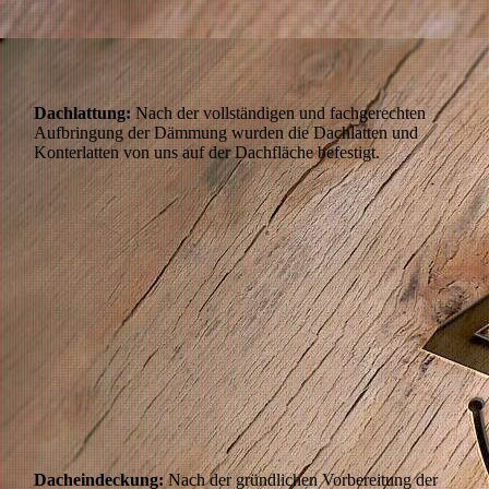
Dachlattung:
Nach der vollständigen und fachgerechten
Aufbringung der Dämmung wurden die Dachlatten und
Konterlatten von uns auf der Dachfläche befestigt.
DJI_0417
DJI_0423
DJI_0471
DJI_0488
Dacheindeckung:
Nach der gründlichen Vorbereitung der