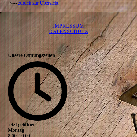
<---
zurück zur Übersicht
IMPRESSUM
DATENSCHUTZ
Unsere Öffnungszeiten
jetzt geöffnet
Montag
8
:
00
–
16
:
00